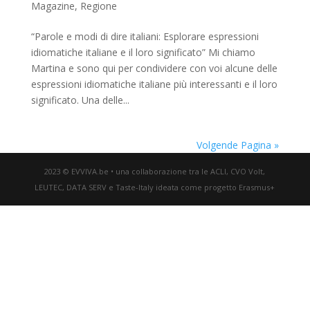
Magazine
,
Regione
“Parole e modi di dire italiani: Esplorare espressioni
idiomatiche italiane e il loro significato” Mi chiamo
Martina e sono qui per condividere con voi alcune delle
espressioni idiomatiche italiane più interessanti e il loro
significato. Una delle...
Volgende Pagina »
2023 © EVVIVA.be • una collaborazione tra le ACLI, CVO Volt,
LEUTEC, DATA SERV e Taste-Italy ideata come progetto Erasmus+