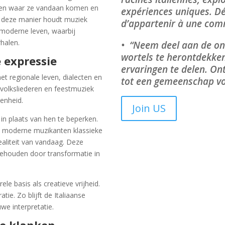
jpen waar ze vandaan komen en
expériences uniques. Dé
Op deze manier houdt muziek
d’appartenir à une comm
 moderne leven, waarbij
halen.
• “Neem deel aan de on
wortels te herontdekken
 expressie
ervaringen te delen. On
et regionale leven, dialecten en
tot een gemeenschap vol
 volksliederen en feestmuziek
denheid.
Join US
 in plaats van hen te beperken.
en moderne muzikanten klassieke
aliteit van vandaag. Deze
 behouden door transformatie in
le basis als creatieve vrijheid.
ie. Zo blijft de Italiaanse
we interpretatie.