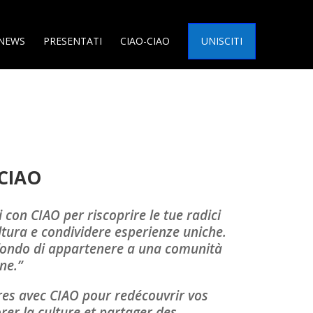
NEWS
PRESENTATI
CIAO-CIAO
UNISCITI
CIAO
i con CIAO per riscoprire le tue radici
ultura e condividere esperienze uniche.
rofondo di appartenere a una comunità
one.”
tres avec CIAO pour redécouvrir vos
orer la culture et partager des