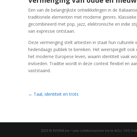
Vermenging van oude en nieuw
Een van de belangrijkste ontwikkelingen in de Italiaans
traditionele elementen met moderne genres. Klassiek
gecombineerd met pop, jazz, elektronische en indie st
van expressie ontstaan.
Deze vermenging stelt artiesten in staat hun culturele w
hedendaags publiek te bereiken. Het weerspiegelt ook de
het moderne Europese leven, waarin identiteit vaak 
invloeden. Traditie wordt in deze context flexibel en a
vaststaand.
←
Taal, identiteit en trots
2023 © EVVIVA.be • una collaborazione tra le ACLI, CVO Vo