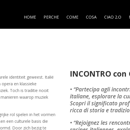
HOME
PERCHE
COME
COSA
CIAO 2.O
INCONTRO con 
rele identiteit geweest. Italië
n opera en klassieke
• “Partecipa agli incontr
ek. Toch is traditie nooit
italiane, esplorare la c
de manieren waarop muziek
Scopri il significato p
ricca di storia e tradizi
grijke rol spelen in het vormen
sen een culturele basis die
• “Rejoignez les rencon
ormd. Door zich bezig te
racines italiennes, expl