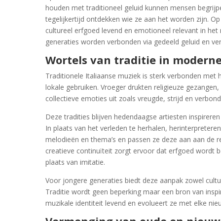
houden met traditioneel geluid kunnen mensen begri
tegelijkertijd ontdekken wie ze aan het worden zijn. 
cultureel erfgoed levend en emotioneel relevant in het
generaties worden verbonden via gedeeld geluid en ver
Wortels van traditie in moderne
Traditionele Italiaanse muziek is sterk verbonden met h
lokale gebruiken. Vroeger drukten religieuze gezangen,
collectieve emoties uit zoals vreugde, strijd en verbon
Deze tradities blijven hedendaagse artiesten inspireren
In plaats van het verleden te herhalen, herinterpreter
melodieën en thema’s en passen ze deze aan aan de re
creatieve continuïteit zorgt ervoor dat erfgoed wordt
plaats van imitatie.
Voor jongere generaties biedt deze aanpak zowel culture
Traditie wordt geen beperking maar een bron van inspirat
muzikale identiteit levend en evolueert ze met elke nieu