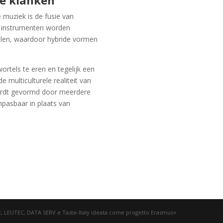
e klanken
e muziek is de fusie van
e instrumenten worden
ijlen, waardoor hybride vormen
ortels te eren en tegelijk een
 multiculturele realiteit van
wordt gevormd door meerdere
anpasbaar in plaats van
lt, LEUTEC, DATA SERV e Taste-Italy ideata come progetto Erasmus+