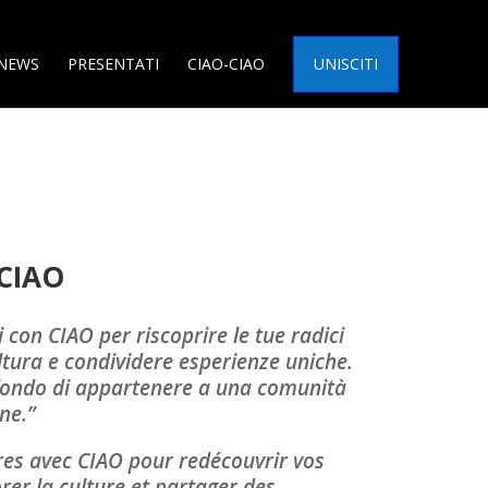
NEWS
PRESENTATI
CIAO-CIAO
UNISCITI
CIAO
i con CIAO per riscoprire le tue radici
ultura e condividere esperienze uniche.
rofondo di appartenere a una comunità
one.”
tres avec CIAO pour redécouvrir vos
orer la culture et partager des