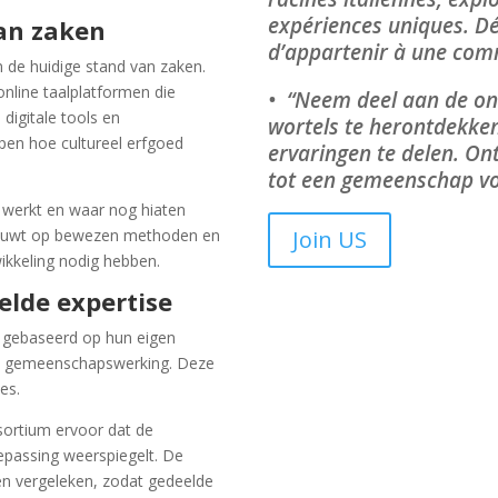
expériences uniques. Dé
van zaken
d’appartenir à une comm
n de huidige stand van zaken.
nline taalplatformen die
• “Neem deel aan de on
digitale tools en
wortels te herontdekken
pen hoe cultureel erfgoed
ervaringen te delen. On
tot een gemeenschap vol
ef werkt en waar nog hiaten
tbouwt op bewezen methoden en
Join US
ikkeling nodig hebben.
elde expertise
n gebaseerd op hun eigen
 en gemeenschapswerking. Deze
es.
sortium ervoor dat de
epassing weerspiegelt. De
en vergeleken, zodat gedeelde