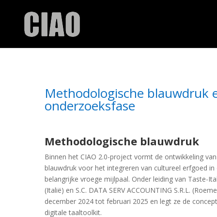
Methodologische blauwdruk 
onderzoeksfase
Methodologische blauwdruk
Binnen het CIAO 2.0-project vormt de ontwikkeling v
blauwdruk voor het integreren van cultureel erfgoed in 
belangrijke vroege mijlpaal. Onder leiding van Taste-I
(Italië) en S.C. DATA SERV ACCOUNTING S.R.L. (Roemen
december 2024 tot februari 2025 en legt ze de concep
digitale taaltoolkit.