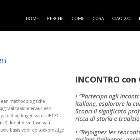
HOME
PERCHE
COME
COSA
CIAO 2.O
en
INCONTRO con 
• “Partecipa agli incontr
an een methodologische
italiane, esplorare la c
digitaal taalonderwijs een
Scopri il significato p
taly, met bijdragen van LUETEC
ricca di storia e tradizi
ië), loopt deze fase van
tuele basis voor de toekomstige
• “Rejoignez les rencon
racines italiennes, expl