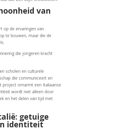
choonheid van
rt op de ervaringen van
n op te bouwen, maar die de
ls.
nnering die jongeren kracht
en scholen en culturele
nschap die communiceert en
et project omarmt een Italiaanse
ntiteit wordt niet alleen door
 en het delen van tijd met
talië: getuige
n identiteit