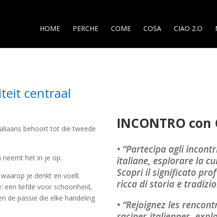
HOME
PERCHE
COME
COSA
CIAO 2.O
teit centraal
INCONTRO con 
taliaans behoort tot die tweede
• “Partecipa agli incontr
n neemt het in je op.
italiane, esplorare la c
Scopri il significato p
 waarop je denkt en voelt.
ricca di storia e tradizi
e: een liefde voor schoonheid,
n de passie die elke handeling
• “Rejoignez les rencon
racines italiennes, expl