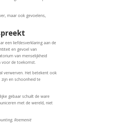
over, maar ook gevoelens,
spreekt
aar een liefdesverklaring aan de
ntiteit en gevoel van
atorium van menselijkheid
en voor de toekomst.
aal verwerven. Het betekent ook
e zijn en schoonheid te
lijke gebaar schuilt de ware
mmuniceren met de wereld, niet
ounting, Roemenië