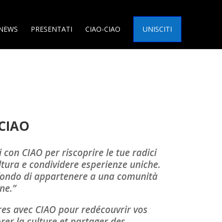
NEWS
PRESENTATI
CIAO-CIAO
UNISCITI
CIAO
i con CIAO per riscoprire le tue radici
ultura e condividere esperienze uniche.
rofondo di appartenere a una comunità
one.”
tres avec CIAO pour redécouvrir vos
orer la culture et partager des