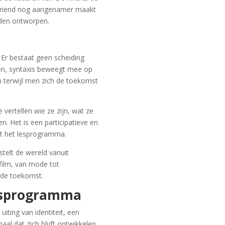
 vriend nog aangenamer maakt
den ontworpen.
 Er bestaat geen scheiding
en, syntaxis beweegt mee op
 terwijl men zich de toekomst
ertellen wie ze zijn, wat ze
en. Het is een participatieve en
et het lesprogramma.
telt de wereld vanuit
 film, van mode tot
 de toekomst.
jsprogramma
uiting van identiteit, een
al dat zich blijft ontwikkelen.