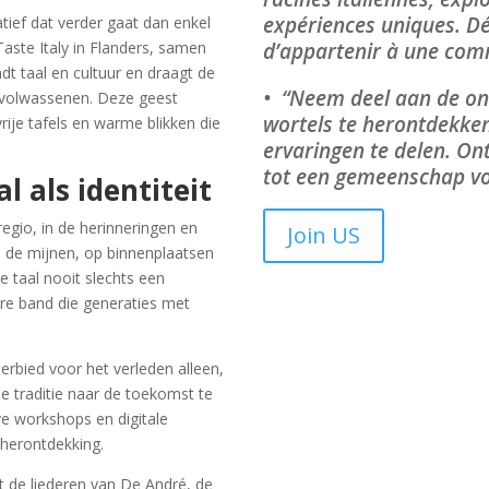
expériences uniques. Dé
atief dat verder gaat dan enkel
d’appartenir à une comm
aste Italy in Flanders, samen
t taal en cultuur en draagt de
• “Neem deel aan de on
 volwassenen. Deze geest
wortels te herontdekken
rije tafels en warme blikken die
ervaringen te delen. On
tot een gemeenschap vol
 als identiteit
uregio, in de herinneringen en
Join US
n de mijnen, op binnenplaatsen
e taal nooit slechts een
e band die generaties met
eerbied voor het verleden alleen,
e traditie naar de toekomst te
ve workshops en digitale
 herontdekking.
t de liederen van De André, de