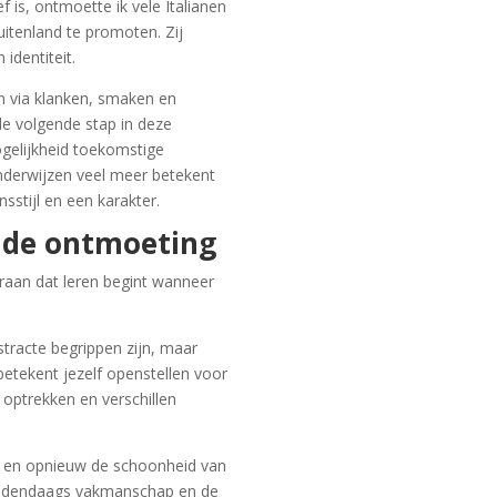
 is, ontmoette ik vele Italianen
uitenland te promoten. Zij
 identiteit.
ven via klanken, smaken en
de volgende stap in deze
ogelijkheid toekomstige
 onderwijzen veel meer betekent
nsstijl en een karakter.
n de ontmoeting
raan dat leren begint wanneer
stracte begrippen zijn, maar
 betekent jezelf openstellen voor
 optrekken en verschillen
en en opnieuw de schoonheid van
hedendaags vakmanschap en de