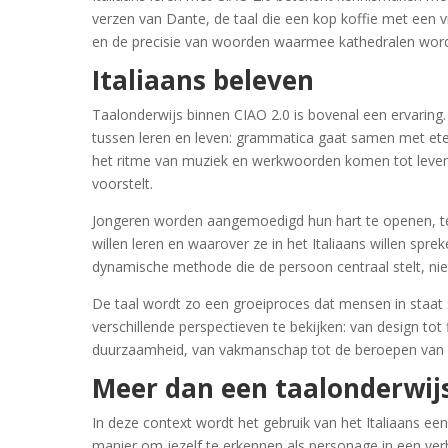
verzen van Dante, de taal die een kop koffie met een
en de precisie van woorden waarmee kathedralen wor
Italiaans beleven
Taalonderwijs binnen CIAO 2.0 is bovenal een ervaring.
tussen leren en leven: grammatica gaat samen met et
het ritme van muziek en werkwoorden komen tot leven
voorstelt.
Jongeren worden aangemoedigd hun hart te openen, te v
willen leren en waarover ze in het Italiaans willen sprek
dynamische methode die de persoon centraal stelt, ni
De taal wordt zo een groeiproces dat mensen in staat s
verschillende perspectieven te bekijken: van design tot
duurzaamheid, van vakmanschap tot de beroepen van
Meer dan een taalonderwi
In deze context wordt het gebruik van het Italiaans een 
manier om jezelf te erkennen als personage in een verha