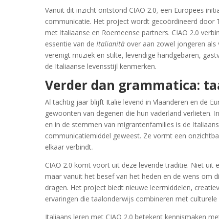
Vanuit dit inzicht ontstond CIAO 2.0, een Europees initi
communicatie. Het project wordt gecoördineerd door T
met Italiaanse en Roemeense partners. CIAO 2.0 verbind
essentie van de
Italianità
over aan zowel jongeren als
verenigt muziek en stilte, levendige handgebaren, gastv
de Italiaanse levensstijl kenmerken.
Verder dan grammatica: taal
Al tachtig jaar blijft Italië levend in Vlaanderen en de E
gewoonten van degenen die hun vaderland verlieten. I
en in de stemmen van migrantenfamilies is de Italiaans
communicatiemiddel geweest. Ze vormt een onzichtbar
elkaar verbindt.
CIAO 2.0 komt voort uit deze levende traditie. Niet uit 
maar vanuit het besef van het heden en de wens om di
dragen. Het project biedt nieuwe leermiddelen, creatie
ervaringen die taalonderwijs combineren met culturele
Italiaans leren met CIAO 2.0 betekent kennismaken me