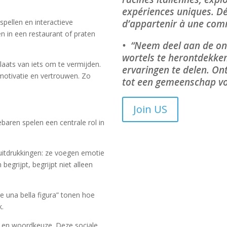
expériences uniques. Dé
d’appartenir à une comm
spellen en interactieve
en in een restaurant of praten
• “Neem deel aan de on
wortels te herontdekken
aats van iets om te vermijden.
ervaringen te delen. On
motivatie en vertrouwen. Zo
tot een gemeenschap vol
Join US
baren spelen een centrale rol in
uitdrukkingen: ze voegen emotie
egrijpt, begrijpt niet alleen
re una bella figura” tonen hoe
k.
n en woordkeuze. Deze sociale