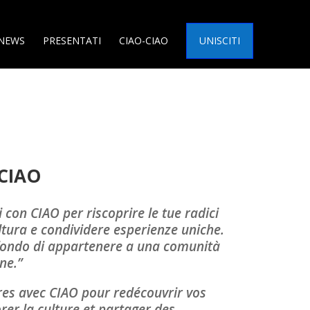
NEWS
PRESENTATI
CIAO-CIAO
UNISCITI
CIAO
i con CIAO per riscoprire le tue radici
ultura e condividere esperienze uniche.
rofondo di appartenere a una comunità
one.”
tres avec CIAO pour redécouvrir vos
orer la culture et partager des