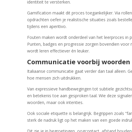
identiteit te versterken.
Gamification maakt dit proces toegankelijker. Via rollen
opdrachten oefen je realistische situaties zoals bestell
tijdens een aperitivo.
Fouten maken wordt onderdeel van het leerproces in pl
Punten, badges en progressie zorgen bovendien voor 
wordt leren effectiever én leuker.
Communicatie voorbij woorden
Italiaanse communicatie gaat verder dan taal alleen. Ge
hoe mensen zich uitdrukken.
Van expressieve handbewegingen tot subtiele gezichts
en betekenis toe aan gesproken taal. Wie deze signalen b
woorden, maar ook intenties.
Ook sociale etiquette is belangrijk. Begrippen zoals “fa
sterk de nadruk ligt op het maken van een goede indru
Dit zie je in begroetingen, oogcontact, afstand houde