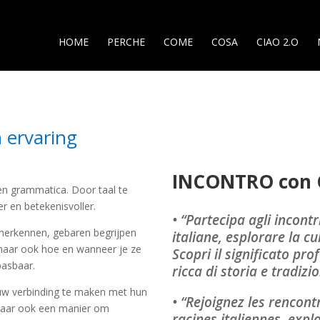
HOME
PERCHE
COME
COSA
CIAO 2.O
n ervaring
INCONTRO con 
n en grammatica. Door taal te
r en betekenisvoller.
• “Partecipa agli incontr
 herkennen, gebaren begrijpen
italiane, esplorare la c
maar ook hoe en wanneer je ze
Scopri il significato p
pasbaar.
ricca di storia e tradizi
euw verbinding te maken met hun
• “Rejoignez les rencon
 maar ook een manier om
racines italiennes, expl