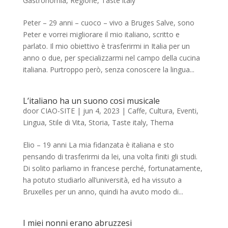
Gastronomia
,
Regione
,
Taste italy
Peter – 29 anni – cuoco – vivo a Bruges Salve, sono
Peter e vorrei migliorare il mio italiano, scritto e
parlato. Il mio obiettivo è trasferirmi in Italia per un
anno o due, per specializzarmi nel campo della cucina
italiana. Purtroppo però, senza conoscere la lingua...
L’italiano ha un suono cosi musicale
door
CIAO-SITE
|
jun 4, 2023
|
Caffe
,
Cultura
,
Eventi
,
Lingua
,
Stile di Vita
,
Storia
,
Taste italy
,
Thema
Elio – 19 anni La mia fidanzata è italiana e sto
pensando di trasferirmi da lei, una volta finiti gli studi.
Di solito parliamo in francese perché, fortunatamente,
ha potuto studiarlo all’università, ed ha vissuto a
Bruxelles per un anno, quindi ha avuto modo di...
I miei nonni erano abruzzesi